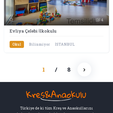
4
Evliya Çelebi İlkokulu
Okul
Bilinmiyor
İSTANBUL
1
/
8
Türkiye de ki tüm Kreş ve Anaokullarını