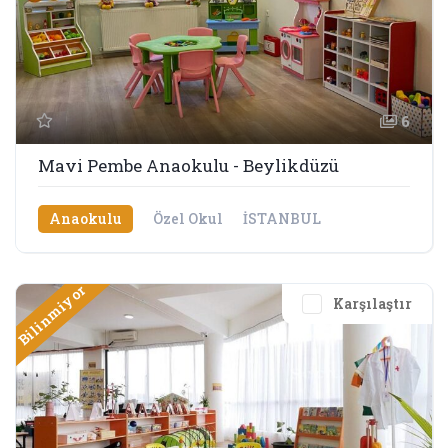
6
Mavi Pembe Anaokulu - Beylikdüzü
Anaokulu
Özel Okul
İSTANBUL
Bilinmiyor
Karşılaştır