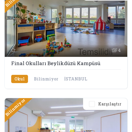
4
Final Okulları Beylikdüzü Kampüsü
Okul
Bilinmiyor
İSTANBUL
Bilinmiyor
Karşılaştır