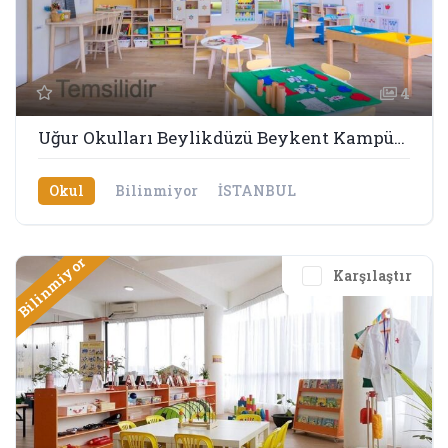
4
Uğur Okulları Beylikdüzü Beykent Kampüsü
Okul
Bilinmiyor
İSTANBUL
Bilinmiyor
Karşılaştır