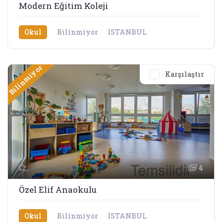
Modern Eğitim Koleji
Okul
Bilinmiyor
İSTANBUL
Bilinmiyor
Karşılaştır
4
Özel Elif Anaokulu
Okul
Bilinmiyor
İSTANBUL