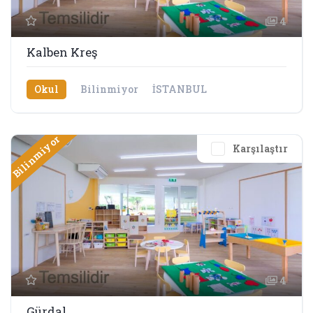
4
Kalben Kreş
Okul
Bilinmiyor
İSTANBUL
Bilinmiyor
Karşılaştır
4
Gürdal