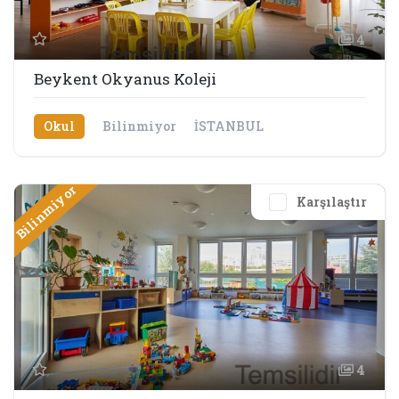
4
Beykent Okyanus Koleji
Okul
Bilinmiyor
İSTANBUL
Bilinmiyor
Karşılaştır
4