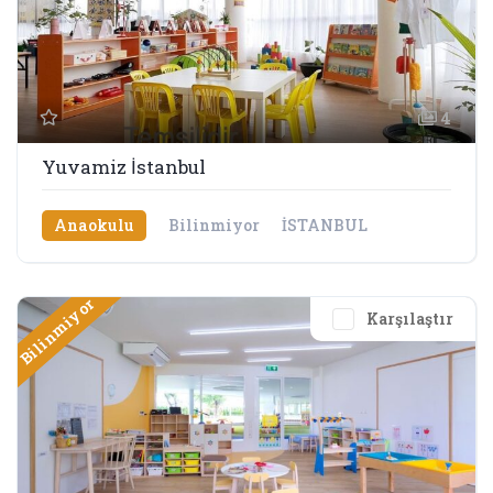
4
Yuvamiz İstanbul
Anaokulu
Bilinmiyor
İSTANBUL
Bilinmiyor
Karşılaştır