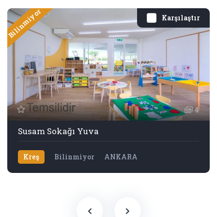
Bilinmiyor
Karşılaştır
4
Susam Sokağı Yuva
Kreş
Bilinmiyor
ANKARA