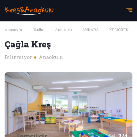
Anasayfa
Okullar
Anaokulu
ANKARA
KEÇİÖREN
Çağla Kreş
Bilinmiyor
Anaokulu
2
/
4