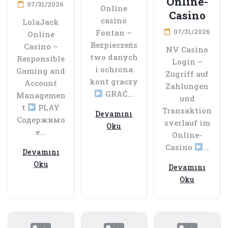
Online-
07/31/2026
Online
Casino
casino
LolaJack
07/31/2026
Fontan –
Online
Bezpieczeńs
Casino –
NV Casino
two danych
Responsible
Login –
i ochrona
Gaming and
Zugriff auf
kont graczy
Account
Zahlungen
GRAĆ...
Managemen
und
t
PLAY
Transaktion
Devamını
Содержимо
sverlauf im
Oku
е...
Online-
Casino
...
Devamını
Oku
Devamını
Oku