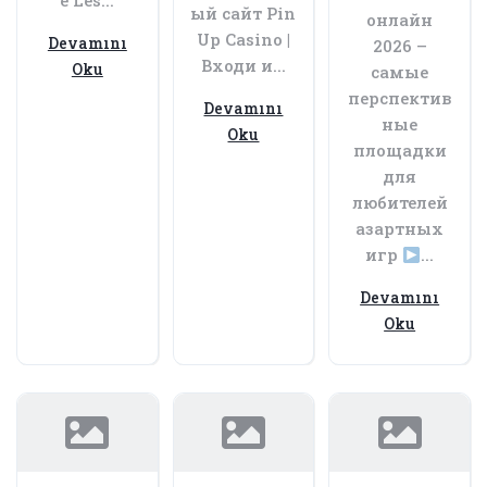
е Les...
ый сайт Pin
онлайн
Up Casino |
Devamını
2026 –
Входи и...
Oku
самые
перспектив
Devamını
ные
Oku
площадки
для
любителей
азартных
игр
...
Devamını
Oku