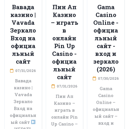
Вавада
Пин Ап
Gama
казино |
Казино
Casino
Vavada
– играть
Online -
Зеркало
в
официа
Вход на
онлайн
льный
официа
Pin Up
сайт -
льный
Casino -
вход и
сайт
официа
зеркало
льный
(2026)
07/31/2026
сайт
07/30/2026
Вавада
07/31/2026
казино |
Gama
Vavada
Casino
Пин Ап
Зеркало
Online –
Казино –
Вход на
официальн
играть в
официальн
ый сайт –
онлайн Pin
ый сайт
вход и
Up Casino –
ИГРАТЬ