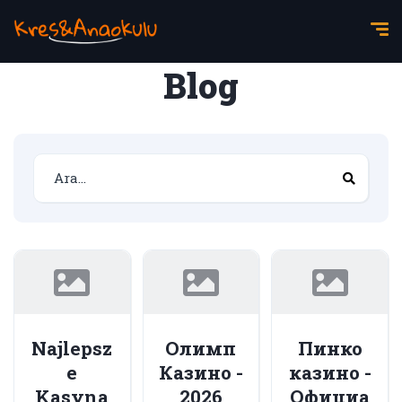
Blog
Najlepsz
Олимп
Пинко
e
Казино -
казино -
Kasyna
2026
Официа