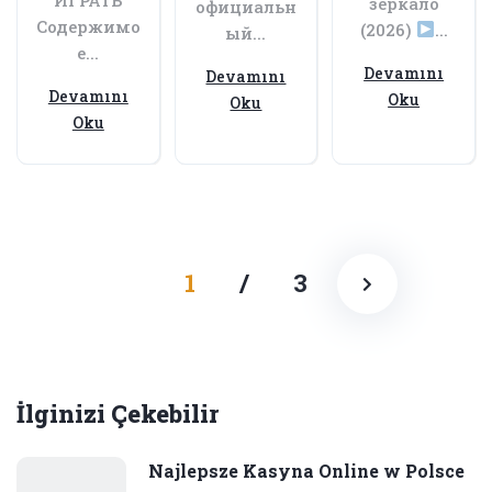
зеркало
официальн
Содержимо
(2026)
...
ый...
е...
Devamını
Devamını
Devamını
Oku
Oku
Oku
1
/
3
İlginizi Çekebilir
Najlepsze Kasyna Online w Polsce