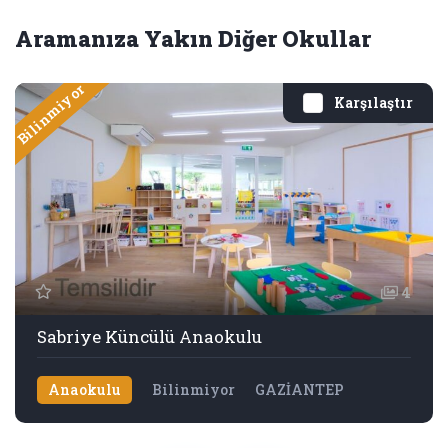
Aramanıza Yakın Diğer Okullar
Bilinmiyor
Karşılaştır
4
Sabriye Küncülü Anaokulu
Anaokulu
Bilinmiyor
GAZİANTEP