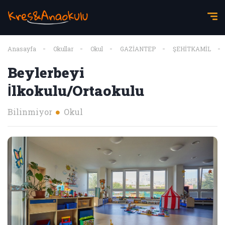
Anasayfa
Okullar
Okul
GAZİANTEP
ŞEHİTKAMİL
Beylerbeyi
İlkokulu/Ortaokulu
Bilinmiyor
Okul