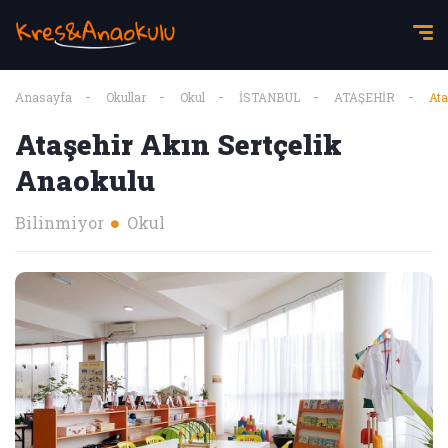
Anasayfa
Okullar
Okul
İSTANBUL
ATAŞEHİR
Ata
Ataşehir Akın Sertçelik
Anaokulu
Bilinmiyor
Okul