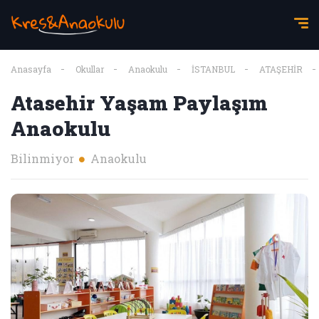
Anasayfa
Okullar
Anaokulu
İSTANBUL
ATAŞEHİR
Atasehir Yaşam Paylaşım
Anaokulu
Bilinmiyor
Anaokulu