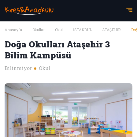
Anasayfa
Okullar
Okul
İSTANBUL
ATAŞEHİR
Doğ
Doğa Okulları Ataşehir 3
Bilim Kampüsü
Bilinmiyor
Okul