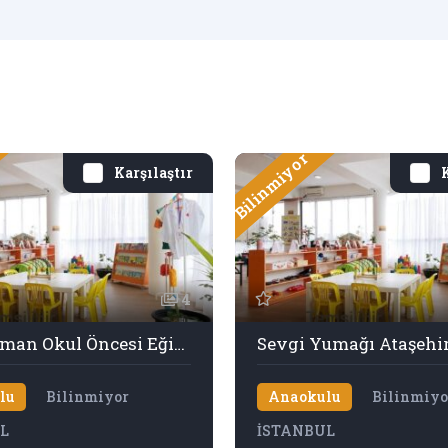
Bilinmiyor
Karşılaştır
K
4
Özel Yalman Okul Öncesi Eğitim Kurumları
Sevgi Yumağı Ataşehi
lu
Bilinmiyor
Anaokulu
Bilinmiyo
L
İSTANBUL