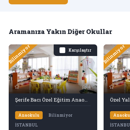
Aramanıza Yakın Diğer Okullar
Bilinmiyor
Bilinmiyor
Karşılaştır
4
Şerife Bacı Özel Eğitim Anaokulu - Ataşehir
Anaokulu
Bilinmiyor
Anaoku
İSTANBUL
İSTANBU