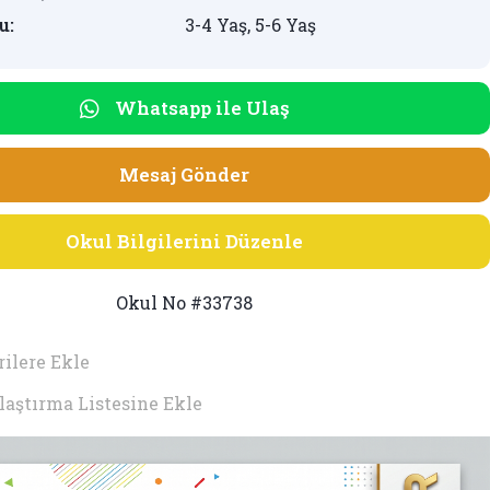
u:
3-4 Yaş, 5-6 Yaş
Whatsapp ile Ulaş
Mesaj Gönder
Okul Bilgilerini Düzenle
Okul No #33738
ilere Ekle
laştırma Listesine Ekle