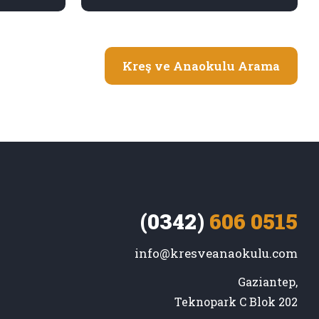
Kreş ve Anaokulu Arama
(0342)
606 0515
info@kresveanaokulu.com
Gaziantep,

Teknopark C Blok 202