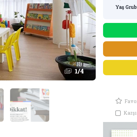
Yaş Grub
1
/
4
Favor
Karşı