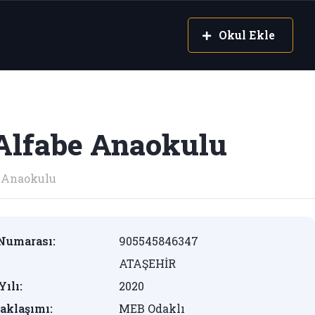
Okul Ekle
Alfabe Anaokulu
Anaokulu
Numarası:
905545846347
ATAŞEHİR
Yılı:
2020
aklaşımı:
MEB Odaklı