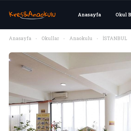
Anasayfa
Okul B
Anasayfa
Okullar
Anaokulu
İSTANBUL