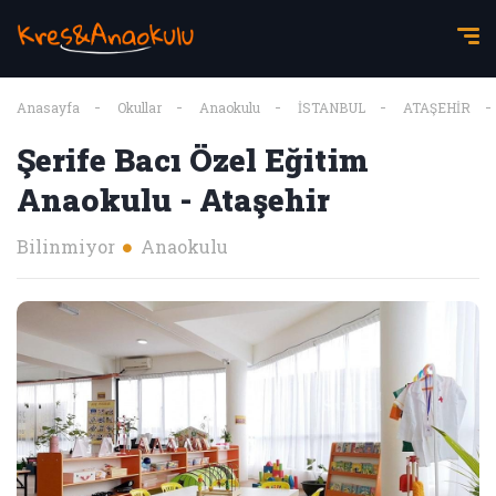
Anasayfa
Okullar
Anaokulu
İSTANBUL
ATAŞEHİR
Şerife Bacı Özel Eğitim
Anaokulu - Ataşehir
Bilinmiyor
Anaokulu