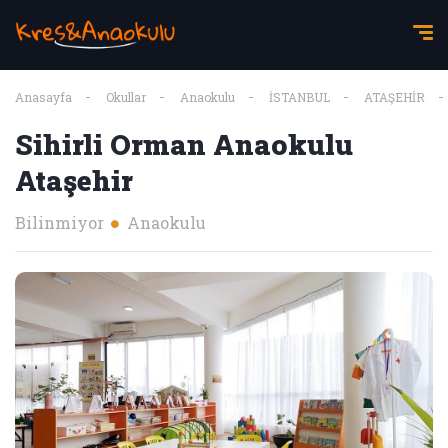
Anasayfa
Okullar
Anaokulu
İSTANBUL
ATAŞEHİR
Sihirli Orman Anaokulu
Ataşehir
Bilinmiyor
Anaokulu