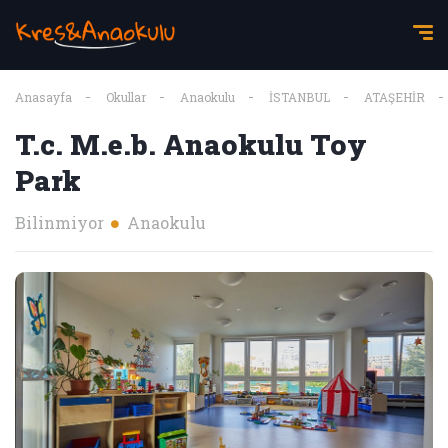
Anasayfa
Okullar
Anaokulu
İSTANBUL
ATAŞEHİR
T.c. M.e.b. Anaokulu Toy
Park
Bilinmiyor
Anaokulu