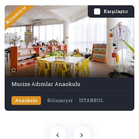
Bilinmiyor
Karşılaştır
4
Mucize Adımlar Anaokulu
Anaokulu
Bilinmiyor
İSTANBUL