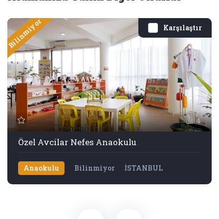
Bilinmiyor
Karşılaştır
4
Özel Avcilar Nefes Anaokulu
Anaokulu
Bilinmiyor
İSTANBUL