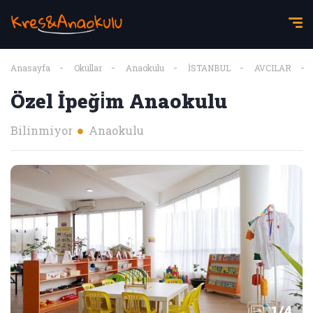
Anasayfa
Okullar
Anaokulu
İSTANBUL
AVCILAR
Özel İpeği̇m Anaokulu
Bilinmiyor
Anaokulu
1
/
4