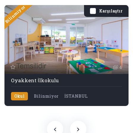
Bilinmiyor
Karşılaştır
4
Oyakkent İlkokulu
Okul
Bilinmiyor
İSTANBUL