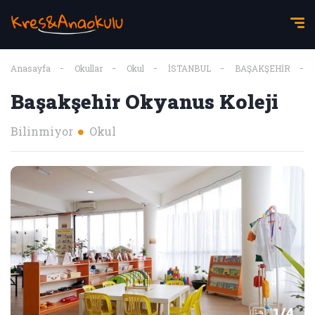
Anasayfa
Okullar
Okul
İSTANBUL
BAŞAKŞEHİR
Başakşehir Okyanus Koleji
Bilinmiyor
Okul
1
/
4