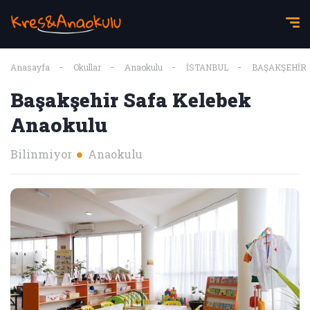
Anasayfa
Okullar
Anaokulu
İSTANBUL
BAŞAKŞEHİR
Başakşehir Safa Kelebek
Anaokulu
Bilinmiyor
Anaokulu