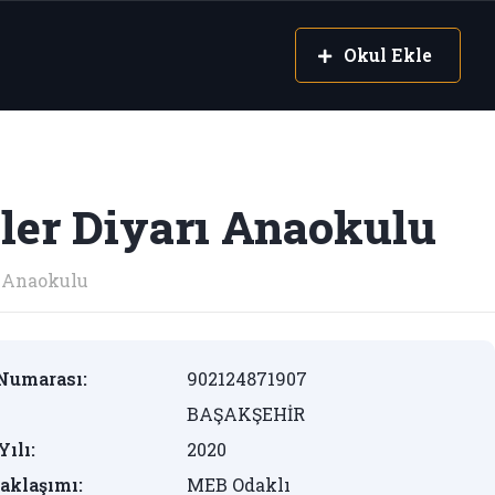
Okul Ekle
ler Diyarı Anaokulu
Anaokulu
Numarası:
902124871907
BAŞAKŞEHİR
Yılı:
2020
aklaşımı:
MEB Odaklı