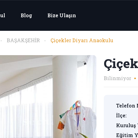
ul
Blog
Bize Ulaşın
BAŞAKŞEHİR
Çiçekler Diyarı Anaokulu
Çiçek
Bilinmiyor
Telefon 
İlçe:
Kuruluş 
Eğitim Y