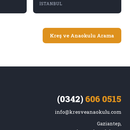
İSTANBUL
Kreş ve Anaokulu Arama
(0342)
606 0515
info@kresveanaokulu.com
Gaziantep,
