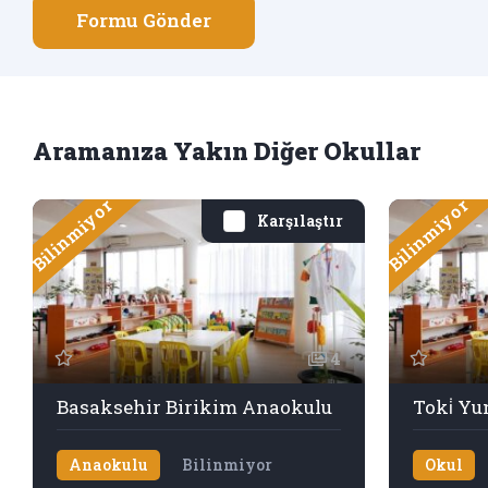
Formu Gönder
Aramanıza Yakın Diğer Okullar
Bilinmiyor
Bilinmiyor
Karşılaştır
4
Basaksehir Birikim Anaokulu
Toki̇ Yu
Anaokulu
Bilinmiyor
Okul