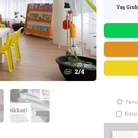
Yaş Grub
2
/
4
Favor
Karşı