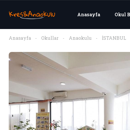
Anasayfa
Okul B
Anasayfa
Okullar
Anaokulu
İSTANBUL