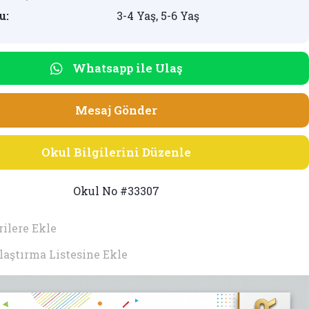
u:
3-4 Yaş, 5-6 Yaş
Whatsapp ile Ulaş
Mesaj Gönder
Okul Bilgilerini Düzenle
Okul No #33307
ilere Ekle
laştırma Listesine Ekle