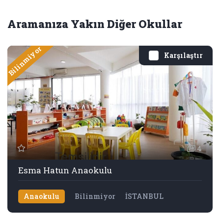
Aramanıza Yakın Diğer Okullar
Bilinmiyor
Karşılaştır
4
Esma Hatun Anaokulu
Anaokulu
Bilinmiyor
İSTANBUL