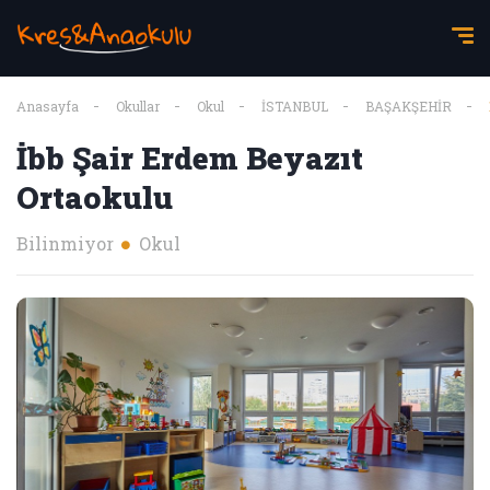
Anasayfa
Okullar
Okul
İSTANBUL
BAŞAKŞEHİR
İbb Şair Erdem Beyazıt
Ortaokulu
Bilinmiyor
Okul