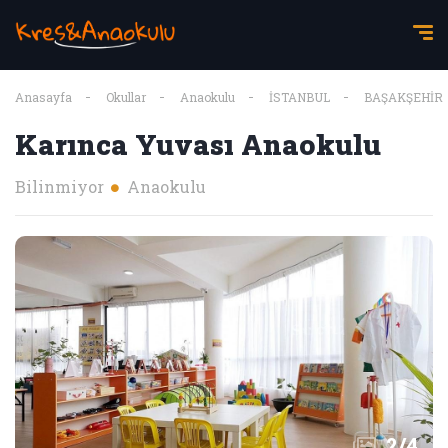
Anasayfa
Okullar
Anaokulu
İSTANBUL
BAŞAKŞEHİR
Karınca Yuvası Anaokulu
Bilinmiyor
Anaokulu
2
/
4