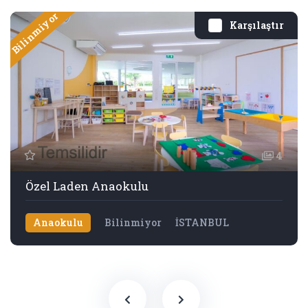
Bilinmiyor
Karşılaştır
4
Özel Laden Anaokulu
Anaokulu
Bilinmiyor
İSTANBUL