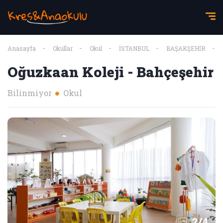
Anasayfa
Okullar
Okul
İSTANBUL
BAŞAKŞEHİR
Oğuzkaan Koleji - Bahçeşehir
Bilinmiyor
Okul
2
/
4