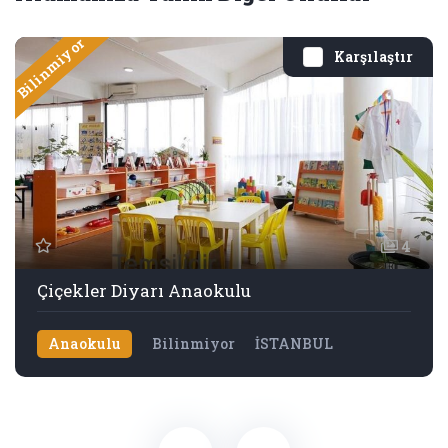
Bilinmiyor
Karşılaştır
4
Çiçekler Diyarı Anaokulu
Anaokulu
Bilinmiyor
İSTANBUL