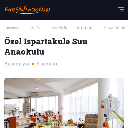
Anasayfa
Okullar
Anaokulu
İSTANBUL
BAŞAKŞEHİR
Özel Ispartakule Sun
Anaokulu
Bilinmiyor
Anaokulu