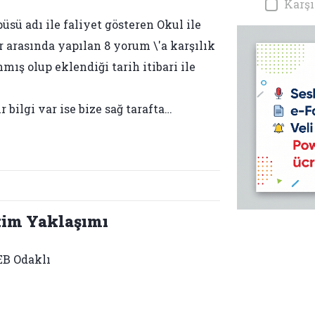
Karşı
sü adı ile faliyet gösteren Okul ile
er arasında yapılan 8 yorum \'a karşılık
mış olup eklendiği tarih itibari ile
bilgi var ise bize sağ tarafta…
tim Yaklaşımı
B Odaklı