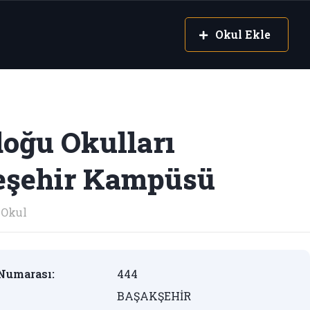
Okul Ekle
oğu Okulları
eşehir Kampüsü
Okul
Numarası:
444
BAŞAKŞEHİR