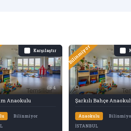
Bilinmiyor
Karşılaştır
K
4
tim Anaokulu
Şarkılı Bahçe Anaokul
lu
Bilinmiyor
Anaokulu
Bilinmiyo
L
İSTANBUL