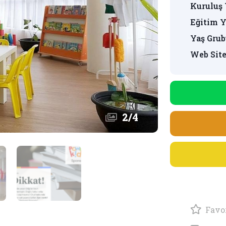
Kuruluş 
Eğitim Y
Yaş Grub
Web Site
2
/
4
Favor