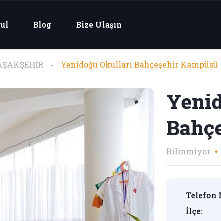
ul
Blog
Bize Ulaşın
AŞAKŞEHİR
Yenidoğu Okulları Bahçeşehir Kampüsü
Yenid
Bahç
Bilinmiyor
Telefon 
İlçe: