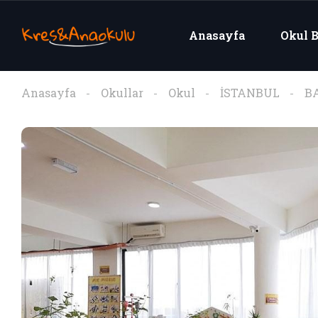
Anasayfa
Okul B
Anasayfa
Okullar
Okul
İSTANBUL
B