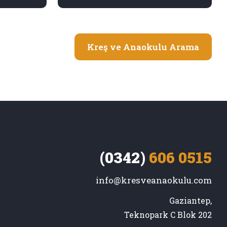
Kreş ve Anaokulu Arama
(0342)
606 0515
info@kresveanaokulu.com
Gaziantep,

Teknopark C Blok 202