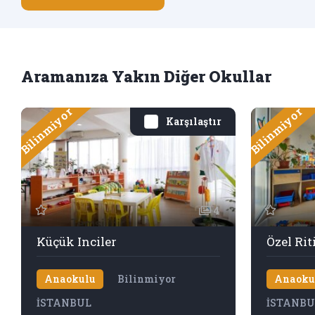
Aramanıza Yakın Diğer Okullar
Bilinmiyor
Bilinmiyor
Karşılaştır
4
Küçük Inciler
Özel Ri
Anaokulu
Bilinmiyor
Anaoku
İSTANBUL
İSTANBU