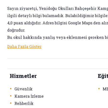
Sayın ziyaretçi, Yenidoğu Okulları Bahçeşehir Kampü
ilgili detaylı bilgi bulamadık. Bulabildiğimiz bilgil
4,0 puan aldığıdır. Adres bilgisi Google Maps den alın
doğrudur.
Bu okul hakkında yanlış veya eklenmesi gereken bir 
Daha Fazla Göster
Hizmetler
Eği
•
•
Güvenlik
ME
•
Kamera İzleme
•
Rehberlik