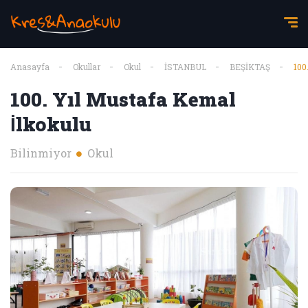
Anasayfa
Okullar
Okul
İSTANBUL
BEŞİKTAŞ
100
100. Yıl Mustafa Kemal
İlkokulu
Bilinmiyor
Okul