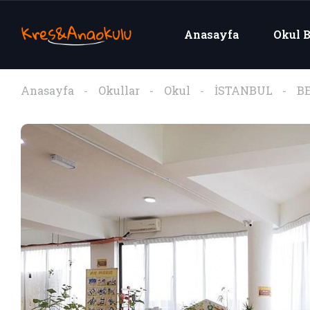
Anasayfa
Okul B
Anasayfa
Okullar
Okul
İSTANBUL
B