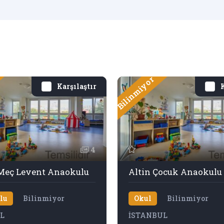
Bilinmiyor
Karşılaştır
K
4
eç Levent Anaokulu
Altin Çocuk Anaokulu
lu
Bilinmiyor
Okul
Bilinmiyor
L
İSTANBUL