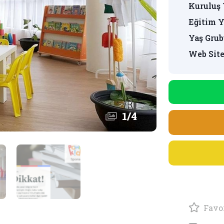
Kuruluş 
Eğitim Y
Yaş Grub
Web Site
1
/
4
Favor