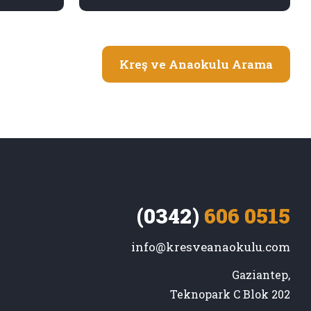
Kreş ve Anaokulu Arama
(0342)
606 0515
info@kresveanaokulu.com
Gaziantep,

Teknopark C Blok 202