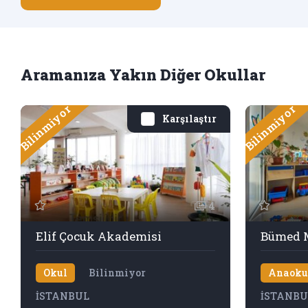
Aramanıza Yakın Diğer Okullar
Bilinmiyor
Bilinmiyor
Karşılaştır
4
Elif Çocuk Akademisi
Bümed M
Okul
Bilinmiyor
Anaoku
İSTANBUL
İSTANBU