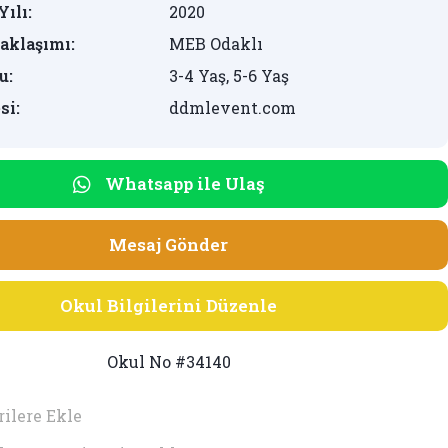
Yılı:
2020
aklaşımı:
MEB Odaklı
u:
3-4 Yaş, 5-6 Yaş
si:
ddmlevent.com
Whatsapp ile Ulaş
Mesaj Gönder
Okul Bilgilerini Düzenle
Okul No #34140
ilere Ekle