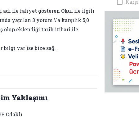
Karşı
adı ile faliyet gösteren Okul ile ilgili
ında yapılan 3 yorum \'a karşılık 5,0
 olup eklendiği tarih itibari ile
bilgi var ise bize sağ…
tim Yaklaşımı
B Odaklı