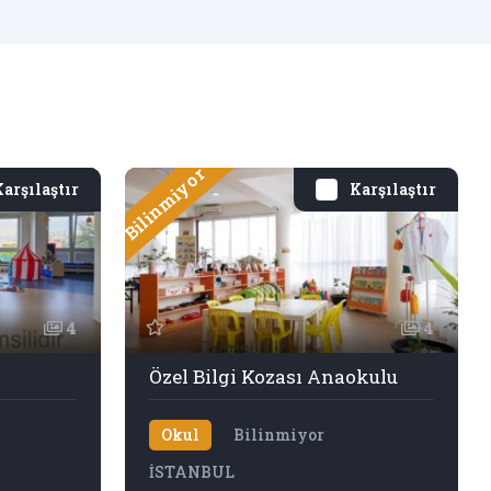
Bilinmiyor
B
arşılaştır
Karşılaştır
4
4
Özel Bilgi Kozası Anaokulu
Okul
Bilinmiyor
İSTANBUL