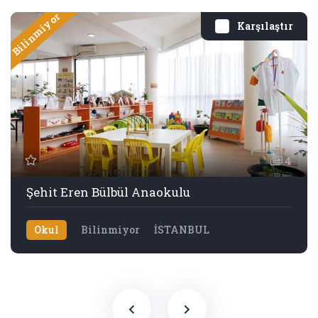
Bilinmiyor
Karşılaştır
4
Şehit Eren Bülbül Anaokulu
Okul
Bilinmiyor
İSTANBUL