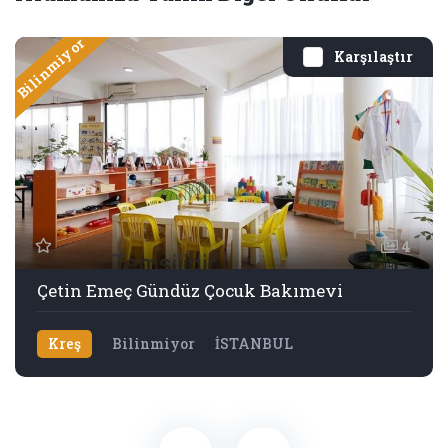
Bilinmiyor
Karşılaştır
4
Çetin Emeç Gündüz Çocuk Bakımevi
Kreş
Bilinmiyor
İSTANBUL