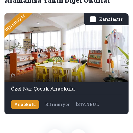
Aramanıza Yakın Diğer Okullar
Bilinmiyor
Karşılaştır
4
Özel Nar Çocuk Anaokulu
Anaokulu
Bilinmiyor
İSTANBUL