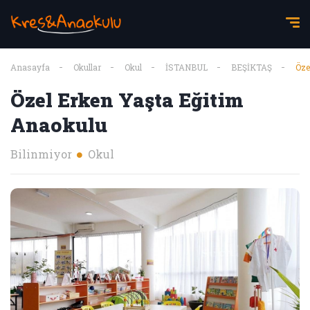
Anasayfa
Okullar
Okul
İSTANBUL
BEŞİKTAŞ
Öze
Özel Erken Yaşta Eğitim
Anaokulu
Bilinmiyor
Okul