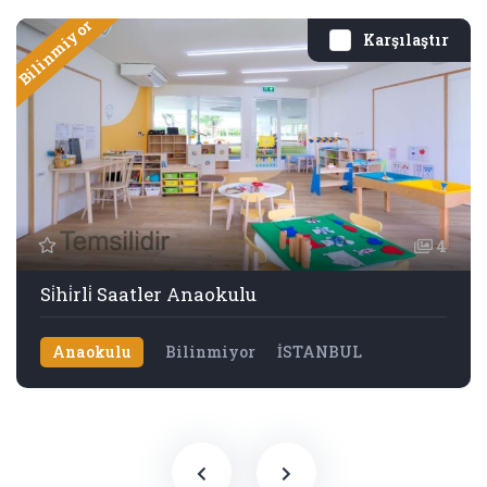
Bilinmiyor
Karşılaştır
4
Si̇hi̇rli̇ Saatler Anaokulu
Anaokulu
Bilinmiyor
İSTANBUL