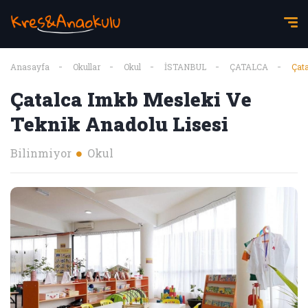
Anasayfa
Okullar
Okul
İSTANBUL
ÇATALCA
Çata
Çatalca Imkb Mesleki Ve
Teknik Anadolu Lisesi
Bilinmiyor
Okul