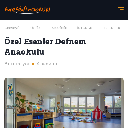
Anasayfa
Okullar
Anaokulu
İSTANBUL
ESENLER
Özel Esenler Defnem
Anaokulu
Bilinmiyor
Anaokulu