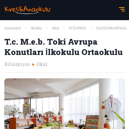
Anasayfa
Okullar
Okul
İSTANBUL
GAZİOSMANPAŞA
T.c. M.e.b. Toki Avrupa
Konutları İlkokulu Ortaokulu
Bilinmiyor
Okul