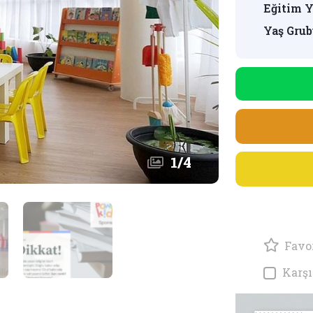
Eğitim Y
Yaş Grub
1
/
4
Favor
Karşı