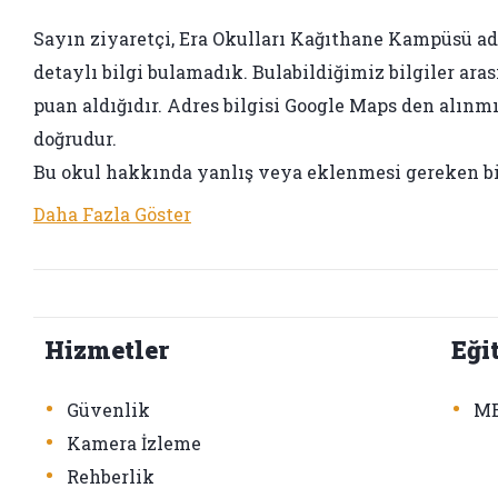
Sayın ziyaretçi, Era Okulları Kağıthane Kampüsü adı i
detaylı bilgi bulamadık. Bulabildiğimiz bilgiler aras
puan aldığıdır. Adres bilgisi Google Maps den alınmış
doğrudur.
Bu okul hakkında yanlış veya eklenmesi gereken bir 
Daha Fazla Göster
Hizmetler
Eği
•
•
Güvenlik
ME
•
Kamera İzleme
•
Rehberlik