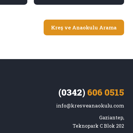
Kreş ve Anaokulu Arama
(0342)
606 0515
info@kresveanaokulu.com
Gaziantep,

Teknopark C Blok 202