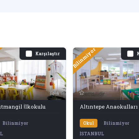
Bilinmiyor
Karşılaştır
K
4
tmangil İlkokulu
Altıntepe Anaokulları
Bilinmiyor
Okul
Bilinmiyor
L
İSTANBUL