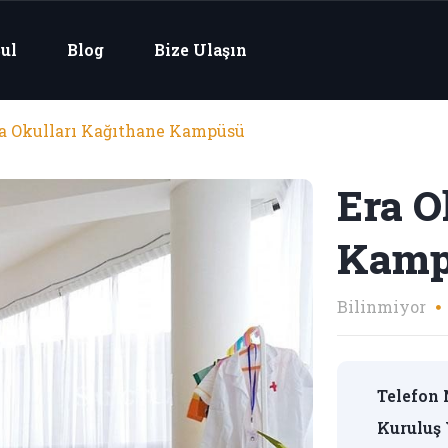
ul
Blog
Bize Ulaşın
a Okulları Kağıthane Kampüsü
Era O
Kamp
Bilinmiyor
Telefon 
Kuruluş 