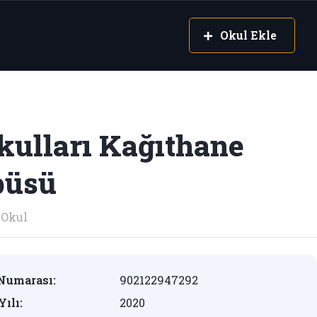
Okul Ekle
kulları Kağıthane
üsü
Okul
Numarası:
902122947292
Yılı:
2020