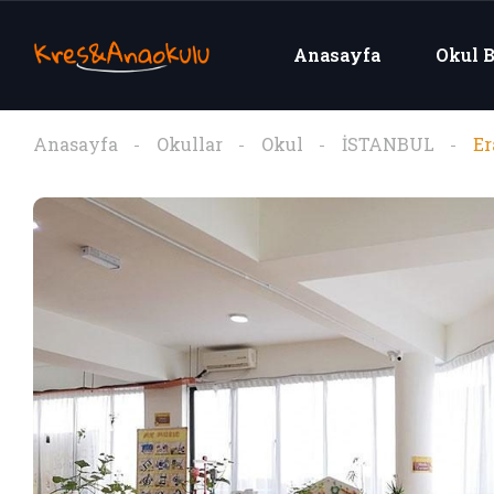
Anasayfa
Okul B
Anasayfa
Okullar
Okul
İSTANBUL
Er