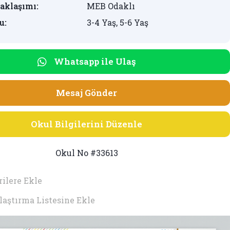
aklaşımı:
MEB Odaklı
u:
3-4 Yaş, 5-6 Yaş
Whatsapp ile Ulaş
Mesaj Gönder
Okul Bilgilerini Düzenle
Okul No #33613
ilere Ekle
laştırma Listesine Ekle