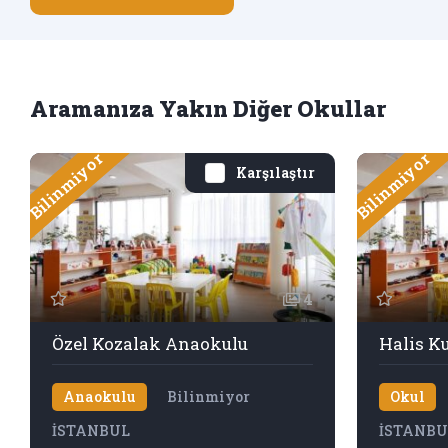
Aramanıza Yakın Diğer Okullar
Bilinmiyor
Bilinmiyor
Karşılaştır
4
Özel Kozalak Anaokulu
Halis Ku
Anaokulu
Bilinmiyor
Okul
İSTANBUL
İSTANBU