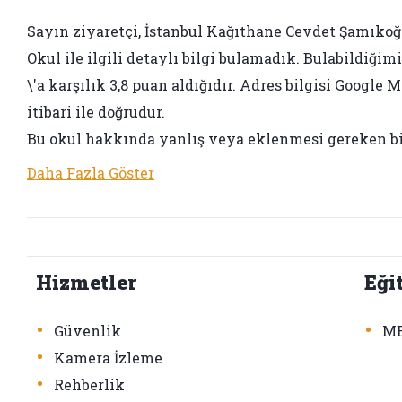
Sayın ziyaretçi, İstanbul Kağıthane Cevdet Şamıkoğlu
Okul ile ilgili detaylı bilgi bulamadık. Bulabildiğim
\'a karşılık 3,8 puan aldığıdır. Adres bilgisi Google
itibari ile doğrudur.
Bu okul hakkında yanlış veya eklenmesi gereken bir 
Daha Fazla Göster
Hizmetler
Eği
•
•
Güvenlik
ME
•
Kamera İzleme
•
Rehberlik