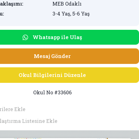
aklaşımı:
MEB Odaklı
u:
3-4 Yaş, 5-6 Yaş
Whatsapp ile Ulaş
Mesaj Gönder
Okul Bilgilerini Düzenle
Okul No #33606
ilere Ekle
laştırma Listesine Ekle