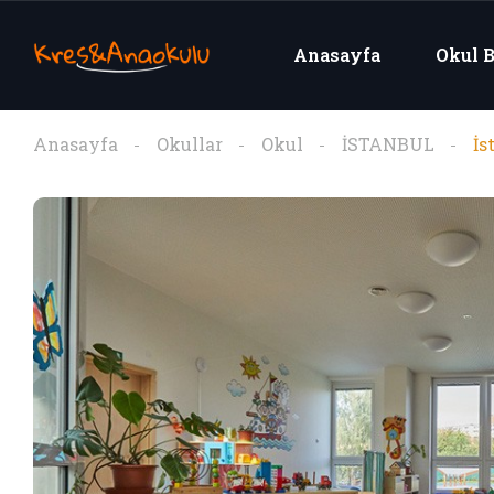
Anasayfa
Okul B
Anasayfa
Okullar
Okul
İSTANBUL
İ