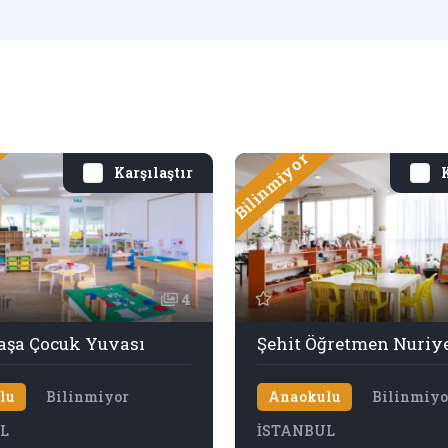
Bilinmiyor
Karşılaştır
K
4
şa Çocuk Yuvası
lu
Bilinmiyor
Anaokulu
Bilinmiyo
L
İSTANBUL