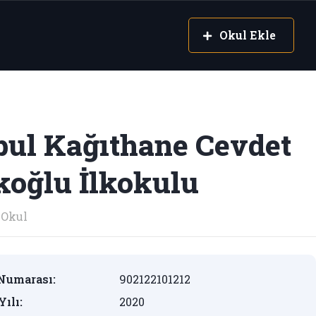
Okul Ekle
nbul Kağıthane Cevdet
oğlu İlkokulu
Okul
Numarası:
902122101212
Yılı:
2020