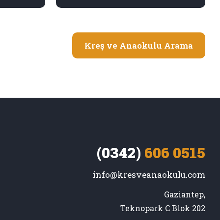
Kreş ve Anaokulu Arama
(0342)
606 0515
info@kresveanaokulu.com
Gaziantep,

Teknopark C Blok 202