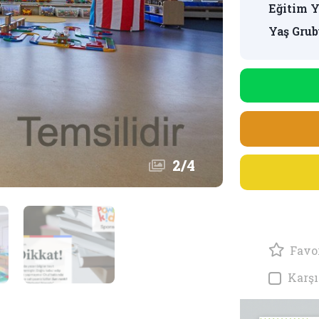
Eğitim Y
Yaş Grub
2
/
4
Favor
Karşı