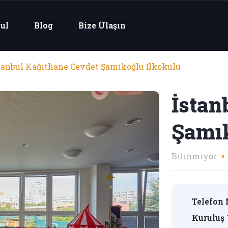
ul
Blog
Bize Ulaşın
stanbul Kağıthane Cevdet Şamıkoğlu İlkokulu
İsta
Şamık
Bilinmiyor
Telefon 
Kuruluş 