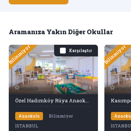
Aramanıza Yakın Diğer Okullar
Bilinmiyor
Bilinmiyor
Karşılaştır
4
Özel Hadımköy Rüya Anaokulu
Kasımpa
Anaokulu
Bilinmiyor
Anaoku
İSTANBUL
İSTANBU