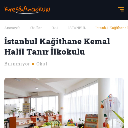
Anasayfa
Okullar
Okul
İSTANBUL
İstanbul Kağithane 
İstanbul Kağithane Kemal
Halil Tanır İlkokulu
Bilinmiyor
Okul