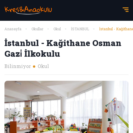
Anasayfa
Okullar
Okul
İSTANBUL
İstanbul - Kağithan
İstanbul - Kağithane Osman
Gazi̇ İlkokulu
Bilinmiyor
Okul