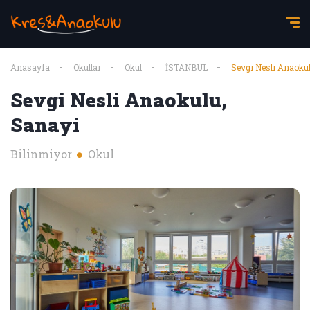
Anasayfa
Okullar
Okul
İSTANBUL
Sevgi Nesli Anaoku
Sevgi Nesli Anaokulu,
Sanayi
Bilinmiyor
Okul