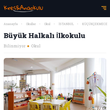
Anasayfa
Okullar
Okul
İSTANBUL
KÜÇÜKÇEKMECE
Büyük Halkalı İlkokulu
Bilinmiyor
Okul
2
/
4