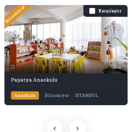
Bilinmiyor
Karşılaştır
4
Papatya Anaokulu
Anaokulu
Bilinmiyor
İSTANBUL