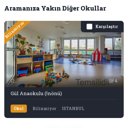
Aramanıza Yakın Diğer Okullar
Bilinmiyor
Karşılaştır
4
Gül Anaokulu (İnönü)
Okul
Bilinmiyor
İSTANBUL