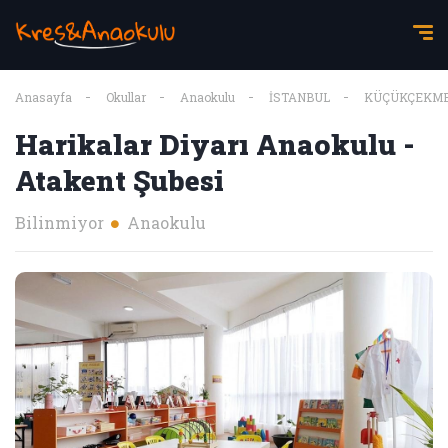
Anasayfa
Okullar
Anaokulu
İSTANBUL
KÜÇÜKÇEKM
Harikalar Diyarı Anaokulu -
Atakent Şubesi
Bilinmiyor
Anaokulu