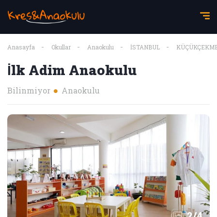
Anasayfa
Okullar
Anaokulu
İSTANBUL
KÜÇÜKÇEKM
İlk Adim Anaokulu
Bilinmiyor
Anaokulu
2
/
4