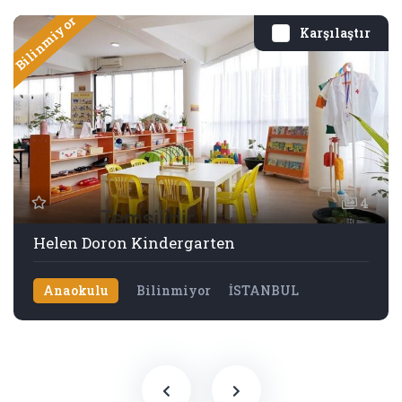
Bilinmiyor
Karşılaştır
4
Helen Doron Kindergarten
Anaokulu
Bilinmiyor
İSTANBUL