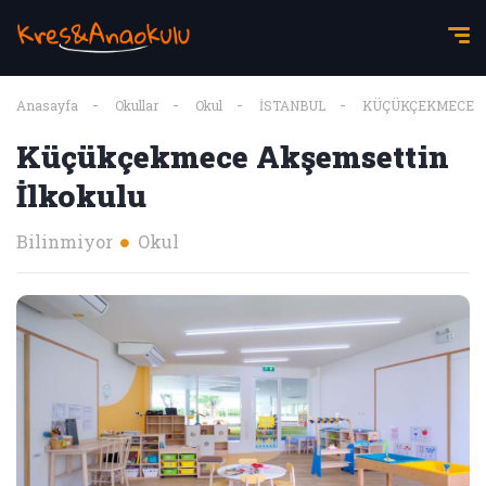
Anasayfa
Okullar
Okul
İSTANBUL
KÜÇÜKÇEKMECE
Küçükçekmece Akşemsettin
İlkokulu
Bilinmiyor
Okul