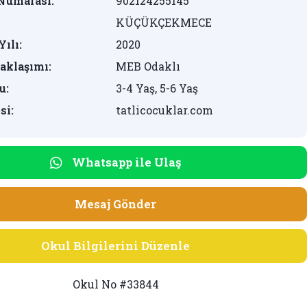
Numarası:
902124255145
KÜÇÜKÇEKMECE
Yılı:
2020
aklaşımı:
MEB Odaklı
u:
3-4 Yaş, 5-6 Yaş
si:
tatlicocuklar.com
Whatsapp ile Ulaş
Mesaj Gönder
Okul Bilgilerini Düzenle
Okul No #33844