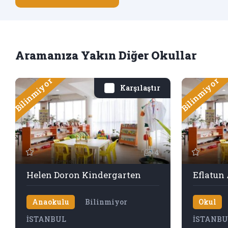
Aramanıza Yakın Diğer Okullar
Bilinmiyor
Bilinmiyor
Karşılaştır
4
Helen Doron Kindergarten
Eflatun
Anaokulu
Bilinmiyor
Okul
İSTANBUL
İSTANBU