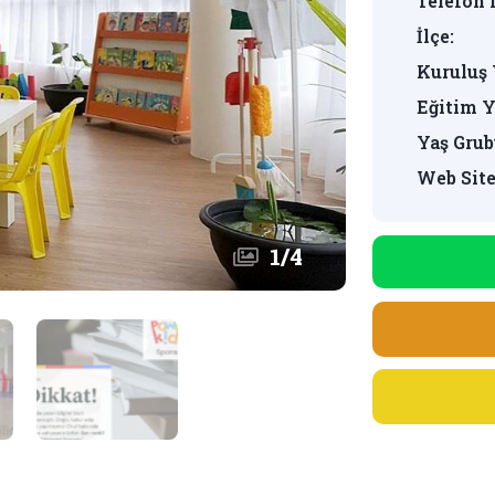
Telefon 
İlçe:
Kuruluş 
Eğitim Y
Yaş Grub
Web Site
1
/
4