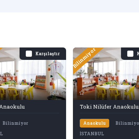
Bilinmiyor
Karşılaştır
K
4
 Anaokulu
Toki Nilüfer Anaokulu
Bilinmiyor
Anaokulu
Bilinmiyo
L
İSTANBUL