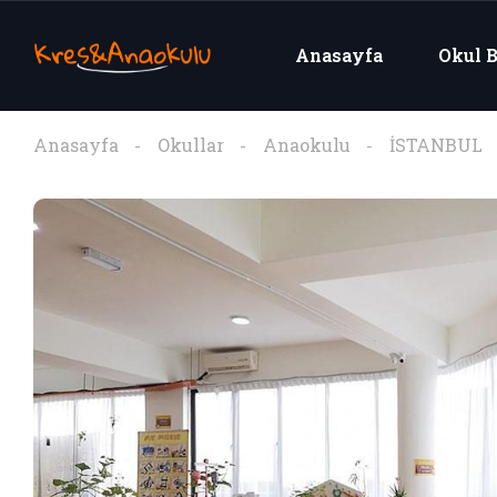
Anasayfa
Okul B
Anasayfa
Okullar
Anaokulu
İSTANBUL