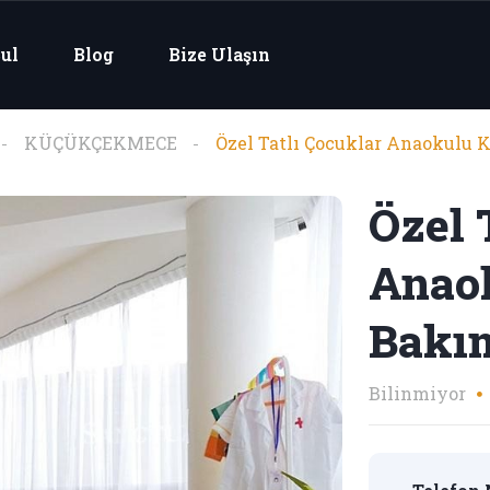
ul
Blog
Bize Ulaşın
KÜÇÜKÇEKMECE
Özel Tatlı Çocuklar Anaokulu 
Özel 
Anao
Bakı
Bilinmiyor