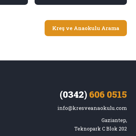
Kreş ve Anaokulu Arama
(0342)
606 0515
info@kresveanaokulu.com
Gaziantep,

Teknopark C Blok 202