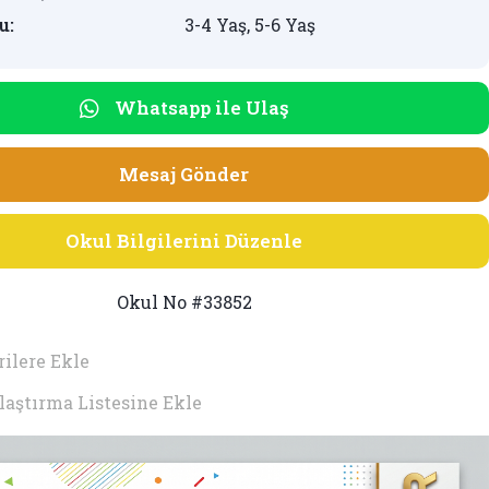
u:
3-4 Yaş, 5-6 Yaş
Whatsapp ile Ulaş
Mesaj Gönder
Okul Bilgilerini Düzenle
Okul No #33852
ilere Ekle
laştırma Listesine Ekle