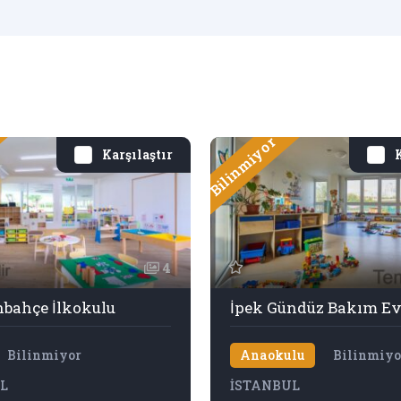
Bilinmiyor
Karşılaştır
K
4
nbahçe İlkokulu
İpek Gündüz Bakım Ev
Bilinmiyor
Anaokulu
Bilinmiyo
L
İSTANBUL