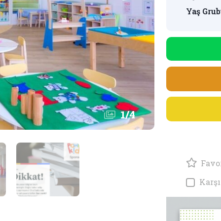
Yaş Grub
1
/
4
Favor
Karşı