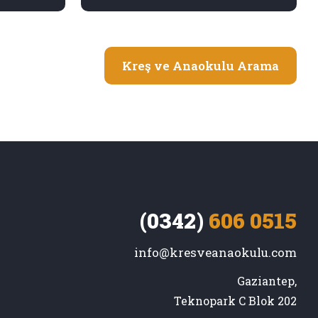
Kreş ve Anaokulu Arama
(0342)
606 0515
info@kresveanaokulu.com
Gaziantep,

Teknopark C Blok 202