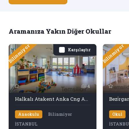
Aramanıza Yakın Diğer Okullar
Bilinmiyor
Bilinmiyor
Karşılaştır
4
Halkalı Atakent Anka Cng Anaokulu
Bezi̇rga
Anaokulu
Bilinmiyor
Okul
İSTANBUL
İSTANBU