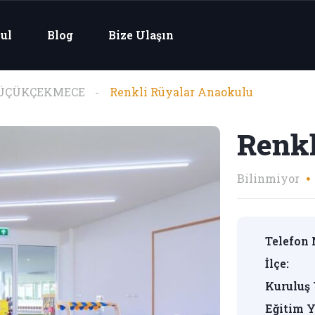
ul
Blog
Bize Ulaşın
ÜÇÜKÇEKMECE
Renkli Rüyalar Anaokulu
Renkl
Bilinmiyor
Telefon 
İlçe:
Kuruluş 
Eğitim Y