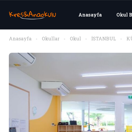
Anasayfa
Okul B
Anasayfa
Okullar
Okul
İSTANBUL
K