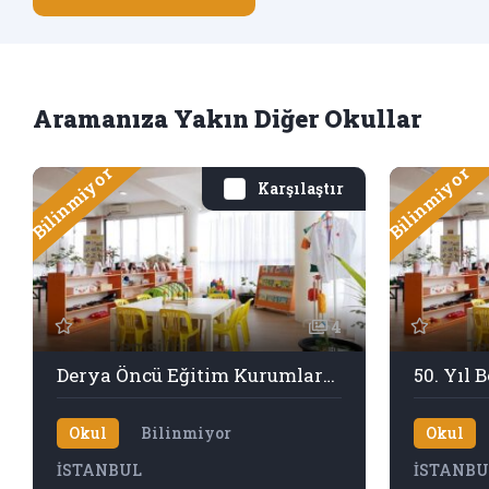
Aramanıza Yakın Diğer Okullar
Bilinmiyor
Bilinmiyor
Karşılaştır
4
Derya Öncü Eğitim Kurumları Çekmeköy Kampüsü
Okul
Bilinmiyor
Okul
İSTANBUL
İSTANBU