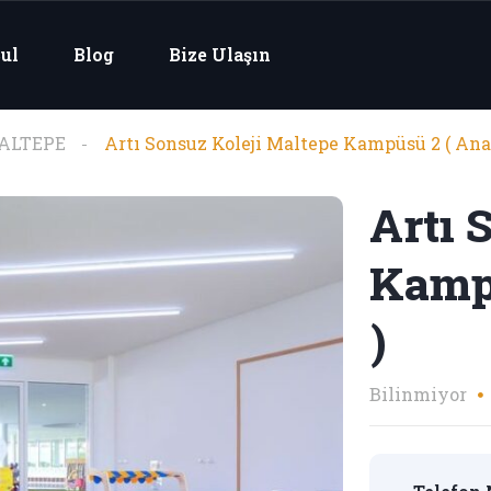
ul
Blog
Bize Ulaşın
ALTEPE
Artı Sonsuz Koleji Maltepe Kampüsü 2 ( Anad
Artı 
Kampü
)
Bilinmiyor