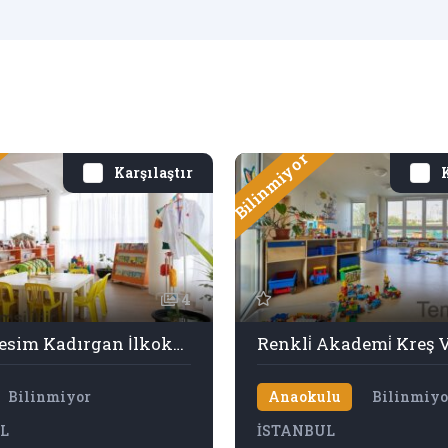
Bilinmiyor
Karşılaştır
K
4
50. Yıl Besim Kadırgan İlkokulu
Bilinmiyor
Anaokulu
Bilinmiyo
L
İSTANBUL