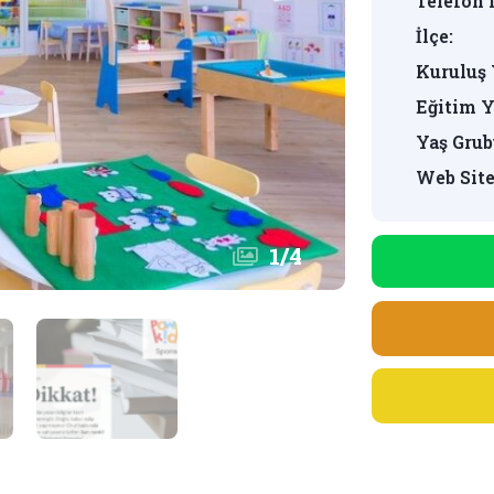
Telefon 
İlçe:
Kuruluş 
Eğitim Y
Yaş Grub
Web Site
1
/
4