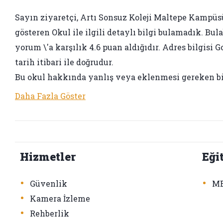
Sayın ziyaretçi, Artı Sonsuz Koleji Maltepe Kampüsü 2
gösteren Okul ile ilgili detaylı bilgi bulamadık. Bul
yorum \'a karşılık 4.6 puan aldığıdır. Adres bilgisi
tarih itibari ile doğrudur.
Bu okul hakkında yanlış veya eklenmesi gereken b
Daha Fazla Göster
Hizmetler
Eği
•
•
Güvenlik
ME
•
Kamera İzleme
•
Rehberlik