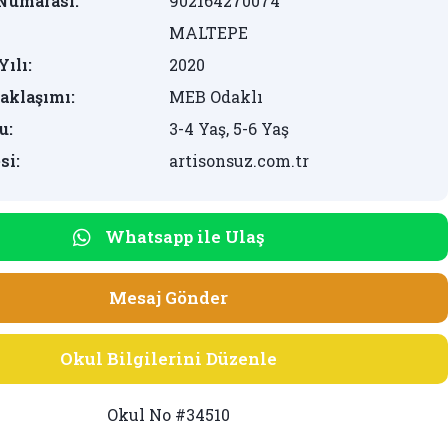
Numarası:
902164270074
MALTEPE
Yılı:
2020
aklaşımı:
MEB Odaklı
u:
3-4 Yaş, 5-6 Yaş
si:
artisonsuz.com.tr
Whatsapp ile Ulaş
Mesaj Gönder
Okul Bilgilerini Düzenle
Okul No #34510