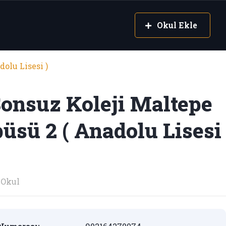
Okul Ekle
olu Lisesi )
Sonsuz Koleji Maltepe
sü 2 ( Anadolu Lisesi
Okul