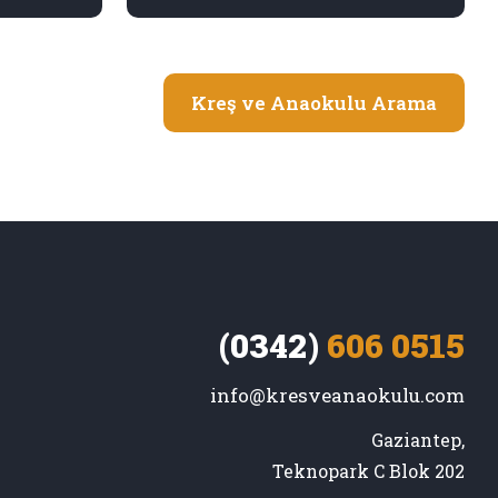
Kreş ve Anaokulu Arama
(0342)
606 0515
info@kresveanaokulu.com
Gaziantep,

Teknopark C Blok 202