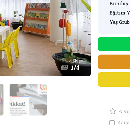
Kuruluş 
Eğitim Y
Yaş Grub
1
/
4
Favor
Karşı