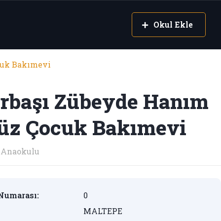
Okul Ekle
cuk Bakımevi
arbaşı Zübeyde Hanım
üz Çocuk Bakımevi
Anaokulu
Numarası:
0
MALTEPE