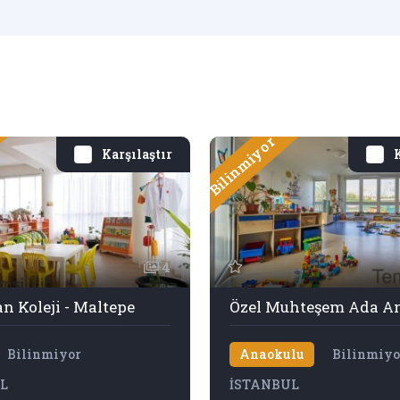
Bilinmiyor
Karşılaştır
K
4
n Koleji - Maltepe
Özel Muhteşem Ada A
Bilinmiyor
Anaokulu
Bilinmiyo
L
İSTANBUL