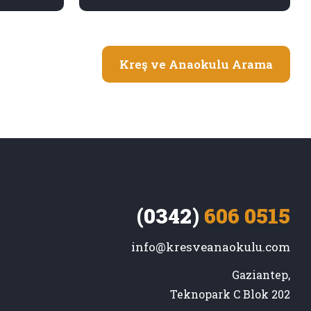
Kreş ve Anaokulu Arama
(0342)
606 0515
info@kresveanaokulu.com
Gaziantep,

Teknopark C Blok 202