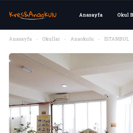
Anasayfa
Okul B
Anasayfa
Okullar
Anaokulu
İSTANBUL