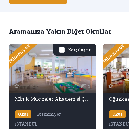
Aramanıza Yakın Diğer Okullar
Bilinmiyor
Bilinmiyor
Karşılaştır
4
Mi̇ni̇k Muci̇zeler Akademi̇si̇ Çocuk Evi̇ Ve Danişmanlik
Oğuzkaa
Okul
Bilinmiyor
Okul
İSTANBUL
İSTANBU