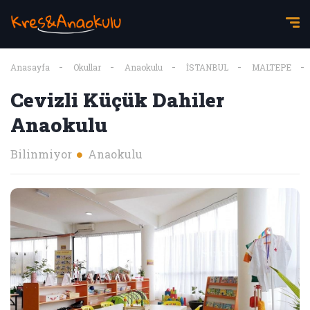
Anasayfa
Okullar
Anaokulu
İSTANBUL
MALTEPE
Cevizli Küçük Dahiler
Anaokulu
Bilinmiyor
Anaokulu