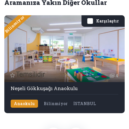
Aramanıza Yakın Diğer Okullar
Bilinmiyor
Karşılaştır
4
Neşeli Gökkuşağı Anaokulu
Anaokulu
Bilinmiyor
İSTANBUL