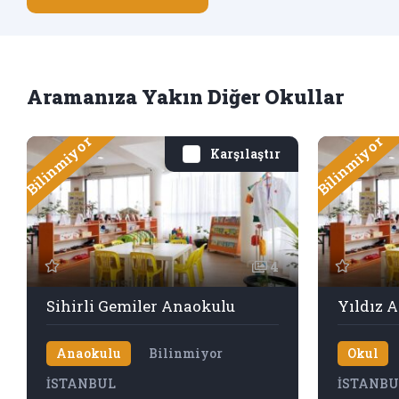
Aramanıza Yakın Diğer Okullar
Bilinmiyor
Bilinmiyor
Karşılaştır
4
Sihirli Gemiler Anaokulu
Yıldız 
Anaokulu
Bilinmiyor
Okul
İSTANBUL
İSTANBU