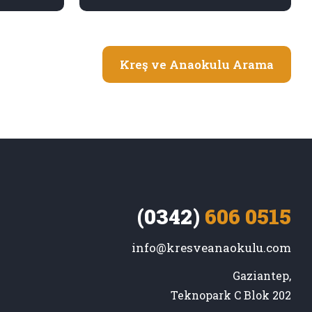
Kreş ve Anaokulu Arama
(0342)
606 0515
info@kresveanaokulu.com
Gaziantep,

Teknopark C Blok 202