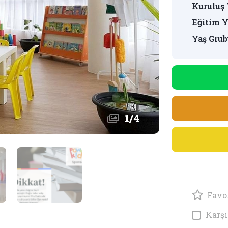
Kuruluş 
Eğitim Y
Yaş Grub
1
/
4
Favor
Karşı