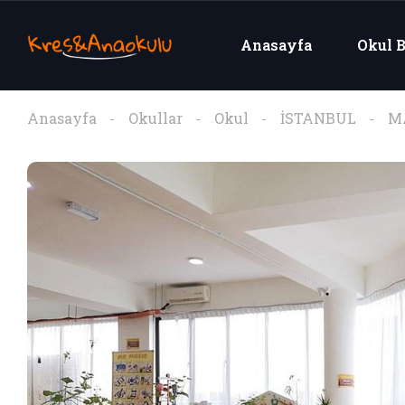
Anasayfa
Okul B
Anasayfa
Okullar
Okul
İSTANBUL
M