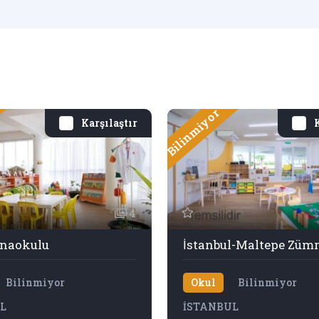
Bilinmiyor
Karşılaştır
K
4
Anaokulu
Bilinmiyor
Okul
Bilinmiyor
L
İSTANBUL