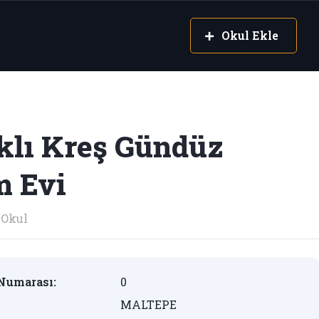
Okul Ekle
klı Kreş Gündüz
m Evi
Okul
Numarası:
0
MALTEPE