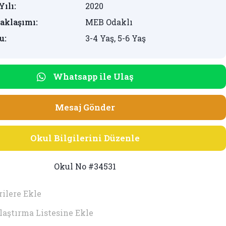
Yılı:
2020
aklaşımı:
MEB Odaklı
u:
3-4 Yaş, 5-6 Yaş
Whatsapp ile Ulaş
Mesaj Gönder
Okul Bilgilerini Düzenle
Okul No #34531
ilere Ekle
laştırma Listesine Ekle