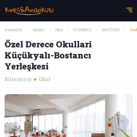
Anasayfa
Okullar
Okul
İSTANBUL
MALTEPE
Öze
Özel Derece Okullari
Küçükyalı-Bostancı
Yerleşkesi
Bilinmiyor
Okul