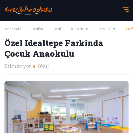
Anasayfa
Okullar
Okul
İSTANBUL
MALTEPE
Öze
Özel Idealtepe Farkinda
Çocuk Anaokulu
Bilinmiyor
Okul