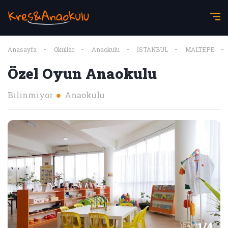
Anasayfa
Okullar
Anaokulu
İSTANBUL
MALTEPE
Özel Oyun Anaokulu
Bilinmiyor
Anaokulu
1
/
4