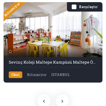
Bilinmiyor
Karşılaştır
4
Sevinç Koleji Maltepe Kampüsü Maltepe Özel Okul
Okul
Bilinmiyor
İSTANBUL