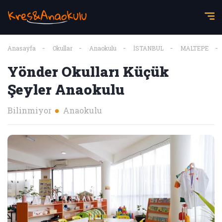
Anasayfa
Okullar
Anaokulu
İSTANBUL
MALTEPE
Yönder Okulları Küçük
Şeyler Anaokulu
Bilinmiyor
Anaokulu