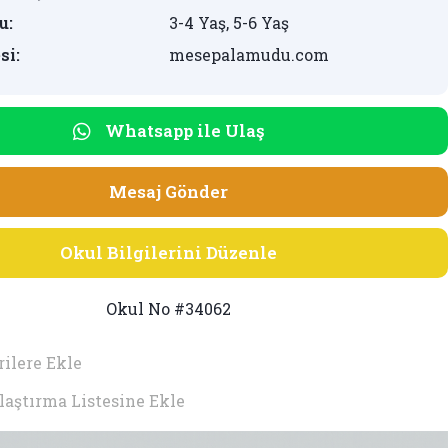
u:
3-4 Yaş, 5-6 Yaş
si:
mesepalamudu.com
Whatsapp ile Ulaş
Mesaj Gönder
Okul Bilgilerini Düzenle
Okul No #34062
ilere Ekle
laştırma Listesine Ekle