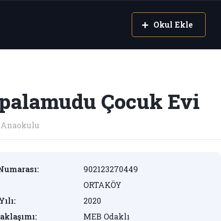
Okul Ekle
palamudu Çocuk Evi
Anaokulu
Numarası:
902123270449
ORTAKÖY
Yılı:
2020
aklaşımı:
MEB Odaklı