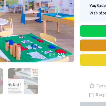
Yaş Grub
Web Site
2
/
4
Favor
Karşı